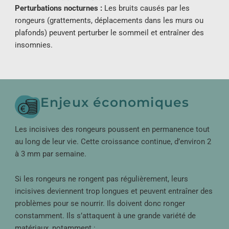
Perturbations nocturnes
:
Les bruits causés par les
rongeurs (grattements, déplacements dans les murs ou
plafonds) peuvent perturber le sommeil et entraîner des
insomnies.
Enjeux économiques
Les incisives des rongeurs poussent en permanence tout
au long de leur vie. Cette croissance continue, d’environ 2
à 3 mm par semaine.
Si les rongeurs ne rongent pas régulièrement, leurs
incisives deviennent trop longues et peuvent entraîner des
problèmes pour se nourrir. Ils doivent donc ronger
constamment. Ils s’attaquent à une grande variété de
matériaux, notamment :